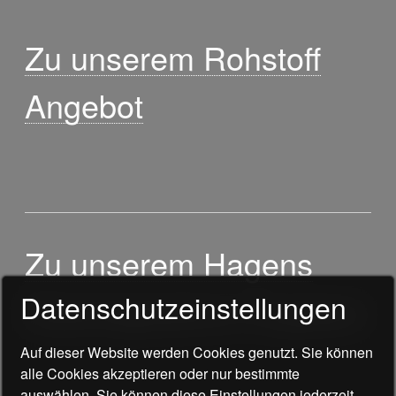
Zu unserem Rohstoff
Angebot
Zu unserem Hagens
Datenschutzeinstellungen
Gelenkgelatine Angebot
Auf dieser Website werden Cookies genutzt. Sie können
alle Cookies akzeptieren oder nur bestimmte
auswählen. Sie können diese Einstellungen jederzeit